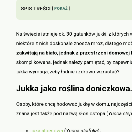
SPIS TREŚCI
POKAŻ
Na świecie istnieje ok. 30 gatunków jukki, z który
niektóre z nich doskonale znoszą mróz, dlatego m
zakwitają na biało, jednak z przestrzeni domowej k
skomplikowana, jednak należy pamiętać, by zapewni
jukka wymaga, żeby ładnie i zdrowo wzrastać?
Jukka jako roślina doniczkowa.
Osoby, które chcą hodować jukkę w domu, najczęści
znana jest także pod nazwą słoniostopa (
Yucca elep
juka aloesowa
(
Yucca aloifolia
);