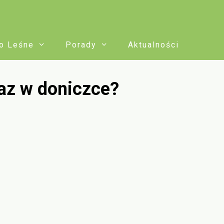
o Leśne
Porady
Aktualności
az w doniczce?