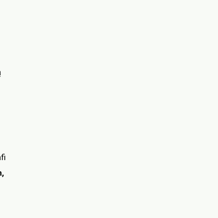
ą
fi
,