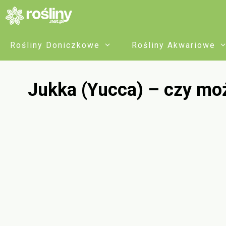
Przejdź
do
treści
Rośliny Doniczkowe
Rośliny Akwariowe
Jukka (Yucca) – czy mo