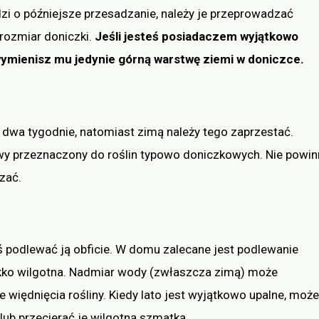
dzi o późniejsze przesadzanie, należy je przeprowadzać
 rozmiar doniczki.
Jeśli jesteś posiadaczem wyjątkowo
wymienisz mu jedynie górną warstwę ziemi w doniczce.
dwa tygodnie, natomiast zimą należy tego zaprzestać.
owy przeznaczony do roślin typowo doniczkowych. Nie powi
czać.
ś podlewać ją obficie. W domu zalecane jest podlewanie
ekko wilgotna. Nadmiar wody (zwłaszcza zimą) może
 więdnięcia rośliny. Kiedy lato jest wyjątkowo upalne, moż
 lub przecierać je wilgotną szmatką.