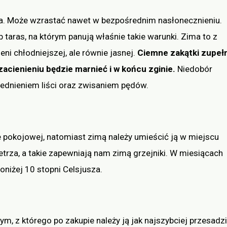
ka. Może wzrastać nawet w bezpośrednim nasłonecznieniu.
taras, na którym panują właśnie takie warunki. Zima to z
eni chłodniejszej, ale równie jasnej.
Ciemne zakątki zupeł
 zacienieniu będzie marnieć i w końcu zginie.
Niedobór
blednieniem liści oraz zwisaniem pędów.
 pokojowej, natomiast zimą należy umieścić ją w miejscu
etrza, a takie zapewniają nam zimą grzejniki. W miesiącach
niżej 10 stopni Celsjusza.
m, z którego po zakupie należy ją jak najszybciej przesadz