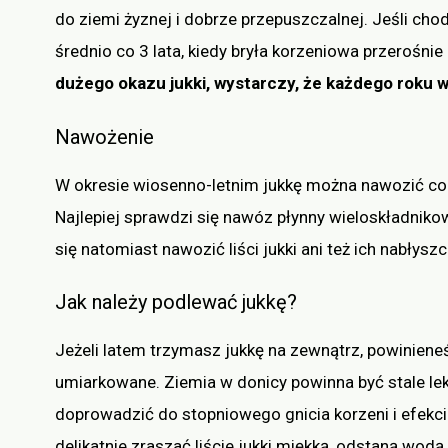
do ziemi żyznej i dobrze przepuszczalnej. Jeśli cho
średnio co 3 lata, kiedy bryła korzeniowa przerośnie
dużego okazu jukki, wystarczy, że każdego roku 
Nawożenie
W okresie wiosenno-letnim jukkę można nawozić co 
Najlepiej sprawdzi się nawóz płynny wieloskładnik
się natomiast nawozić liści jukki ani też ich nabłysz
Jak należy podlewać jukkę?
Jeżeli latem trzymasz jukkę na zewnątrz, powiniene
umiarkowane. Ziemia w donicy powinna być stale l
doprowadzić do stopniowego gnicia korzeni i efekcie
delikatnie zraszać liście jukki miękką, odstaną wodą