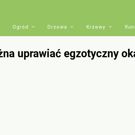
Ogród
Drzewa
Krzewy
Run
żna uprawiać egzotyczny ok