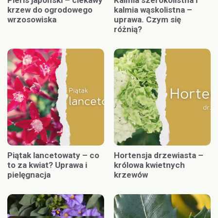
Pieris japoński – ciekawy
Kalmia szerokolistna i
krzew do ogrodowego
kalmia wąskolistna –
wrzosowiska
uprawa. Czym się
różnią?
Piątak lancetowaty – co
Hortensja drzewiasta –
to za kwiat? Uprawa i
królowa kwietnych
pielęgnacja
krzewów