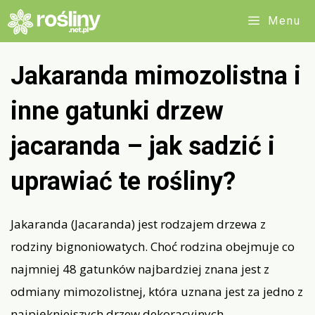
Przejdź
Menu
do
treści
Jakaranda mimozolistna i
inne gatunki drzew
jacaranda – jak sadzić i
uprawiać te rośliny?
Jakaranda (Jacaranda) jest rodzajem drzewa z
rodziny bignoniowatych. Choć rodzina obejmuje co
najmniej 48 gatunków najbardziej znana jest z
odmiany mimozolistnej, która uznana jest za jedno z
najpiękniejszych drzew dekoracyjnych.