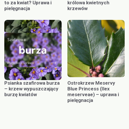
to za kwiat? Uprawa i
królowa kwietnych
pielęgnacja
krzewów
Psianka szafirowa burza
Ostrokrzew Meservy
– krzew wypuszczający
Blue Princess (Ilex
burzę kwiatów
meserveae) – uprawa i
pielęgnacja