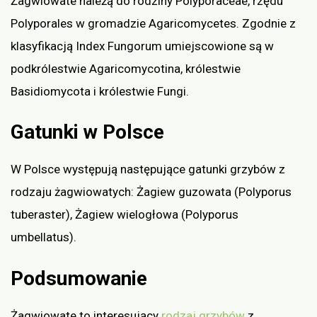
Żagwiowate należą do rodziny Polyporaceae, rzędu
Polyporales w gromadzie Agaricomycetes. Zgodnie z
klasyfikacją Index Fungorum umiejscowione są w
podkrólestwie Agaricomycotina, królestwie
Basidiomycota i królestwie Fungi.
Gatunki w Polsce
W Polsce występują następujące gatunki grzybów z
rodzaju żagwiowatych: Żagiew guzowata (Polyporus
tuberaster), Żagiew wielogłowa (Polyporus
umbellatus).
Podsumowanie
Żagwiowate to interesujący
rodzaj grzybów
z