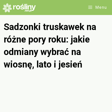
Przejdź
Menu
do
treści
Sadzonki truskawek na
różne pory roku: jakie
odmiany wybrać na
wiosnę, lato i jesień