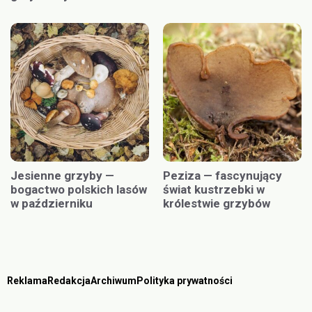
Jesienne grzyby —
Peziza — fascynujący
bogactwo polskich lasów
świat kustrzebki w
w październiku
królestwie grzybów
Reklama
Redakcja
Archiwum
Polityka prywatności