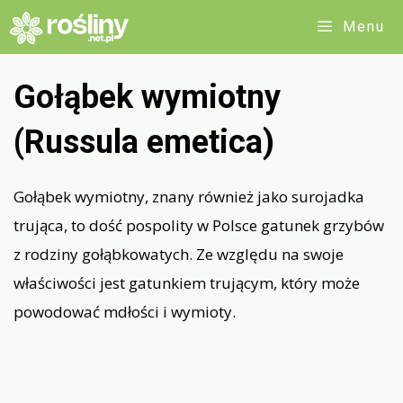
Przejdź
Menu
do
treści
Gołąbek wymiotny
(Russula emetica)
Gołąbek wymiotny, znany również jako surojadka
trująca, to dość pospolity w Polsce gatunek grzybów
z rodziny gołąbkowatych. Ze względu na swoje
właściwości jest gatunkiem trującym, który może
powodować mdłości i wymioty.