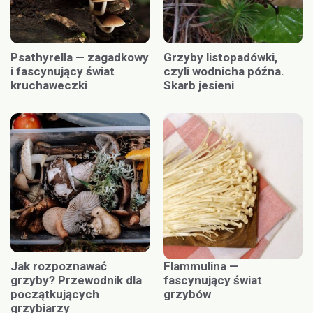
Psathyrella — zagadkowy
Grzyby listopadówki,
i fascynujący świat
czyli wodnicha późna.
kruchaweczki
Skarb jesieni
Jak rozpoznawać
Flammulina —
grzyby? Przewodnik dla
fascynujący świat
początkujących
grzybów
grzybiarzy