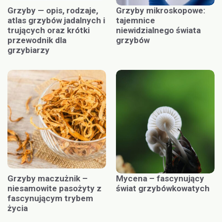
Grzyby — opis, rodzaje,
Grzyby mikroskopowe:
atlas grzybów jadalnych i
tajemnice
trujących oraz krótki
niewidzialnego świata
przewodnik dla
grzybów
grzybiarzy
Grzyby maczużnik –
Mycena – fascynujący
niesamowite pasożyty z
świat grzybówkowatych
fascynującym trybem
życia