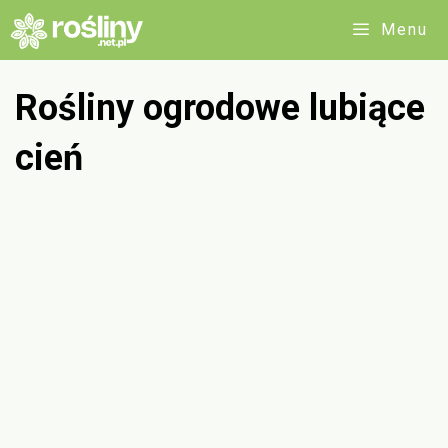
Przejdź
Menu
do
treści
Rośliny ogrodowe lubiące
cień