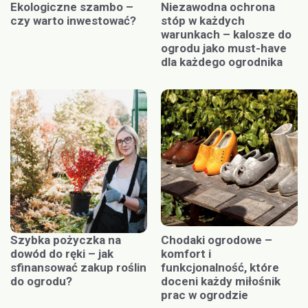
Ekologiczne szambo –
Niezawodna ochrona
czy warto inwestować?
stóp w każdych
warunkach – kalosze do
ogrodu jako must-have
dla każdego ogrodnika
Szybka pożyczka na
Chodaki ogrodowe –
dowód do ręki – jak
komfort i
sfinansować zakup roślin
funkcjonalność, które
do ogrodu?
doceni każdy miłośnik
prac w ogrodzie