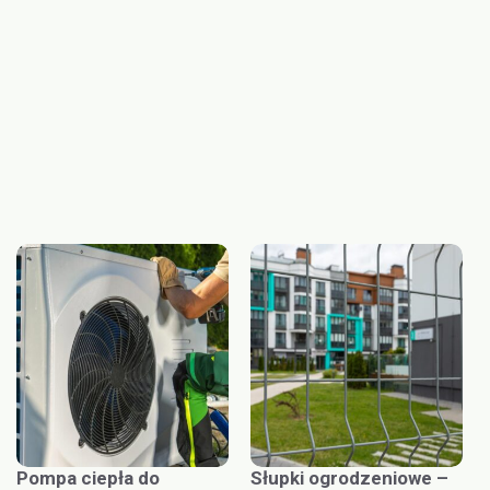
Pompa ciepła do
Słupki ogrodzeniowe –