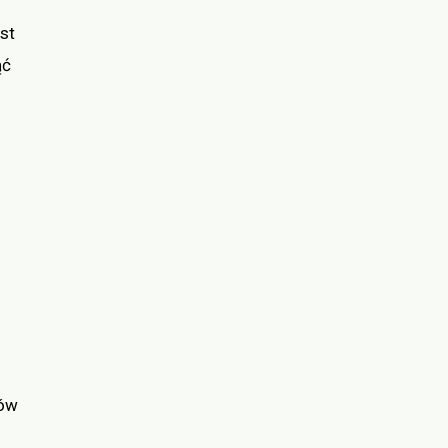
st
ąć
dów