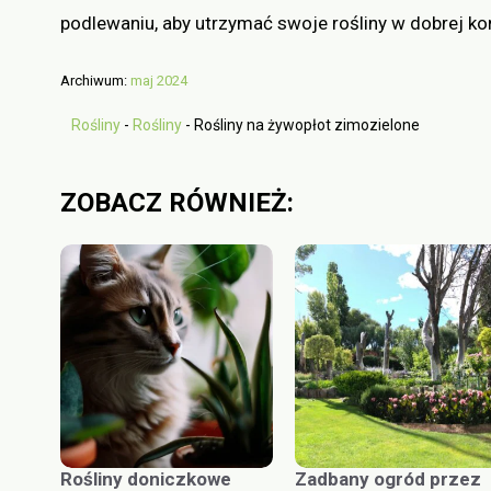
podlewaniu, aby utrzymać swoje rośliny w dobrej kond
Archiwum:
maj 2024
Rośliny
-
Rośliny
-
Rośliny na żywopłot zimozielone
ZOBACZ RÓWNIEŻ:
Rośliny doniczkowe
Zadbany ogród przez