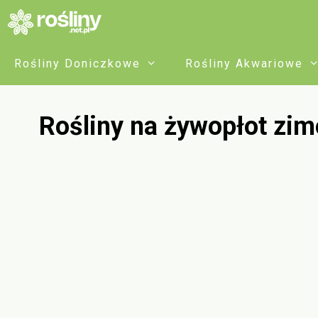
Przejdź
do
treści
Rośliny Doniczkowe
Rośliny Akwariowe
Rośliny na żywopłot zim