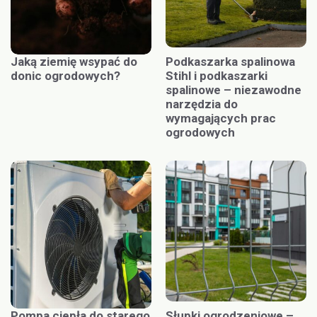
Jaką ziemię wsypać do
Podkaszarka spalinowa
donic ogrodowych?
Stihl i podkaszarki
spalinowe – niezawodne
narzędzia do
wymagających prac
ogrodowych
Pompa ciepła do starego
Słupki ogrodzeniowe –