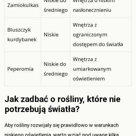
Niskie do
Wnętrza o niskim
Zamiokulkas
średniego
nasłonecznieniu
Wnętrza z
Bluszczyk
Niskie
ograniczonym
kurdybanek
dostępem do światła
Wnętrza z
Niskie do
Peperomia
umiarkowanym
średniego
oświetleniem
Jak zadbać o rośliny, które nie
potrzebują światła?
Aby rośliny rozwijały się prawidłowo w warunkach
niskiego oświetlenia, warto wziąć pod uwagę kilka