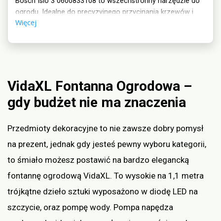
Bosch Isio 3 0600833108 to wszechstronny narzędzie do
ogrodu. Idealne do precyzyjnego przycinania krzewów i
Więcej
trawników. Wymienny nożyk do trawy i nożyk do krzewów
zapewniają doskonałe rezultaty. Wygodny w użyciu, lekki i
ergonomiczny, idealny dla wszystkich ogrodników.
VidaXL Fontanna Ogrodowa –
gdy budżet nie ma znaczenia
Przedmioty dekoracyjne to nie zawsze dobry pomysł
na prezent, jednak gdy jesteś pewny wyboru kategorii,
to śmiało możesz postawić na bardzo elegancką
fontannę ogrodową VidaXL. To wysokie na 1,1 metra
trójkątne dzieło sztuki wyposażono w diodę LED na
szczycie, oraz pompę wody. Pompa napędza