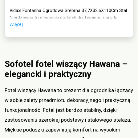
Vidaxl Fontanna Ogrodowa Srebrna 37,7X32,6X110Cm Stal
Nierdzewna to elegancki dodatek do Twojego ogrodu.
Więcej
Wykonana z trwałej stali nierdzewnej, ma wymiary
37,7×32,6×110 cm. Jej srebrny kolor dodaje uroku, a wzór
fontanny doda efektu relaksu i spokoju. Idealna dekoracja,
która ożywi Twoją przestrzeń na świeżym powietrzu.
Sofotel fotel wiszący Hawana –
elegancki i praktyczny
Fotel wiszący Hawana to prezent dla ogrodnika łączący
w sobie zalety przedmiotu dekoracyjnego i praktyczną
funkcjonalność. Fotel jest bardzo stabilny, dzięki
zastosowaniu szerokiej podstawy i stalowego stelaża.
Miękkie poduszki zapewniają komfort na wysokim