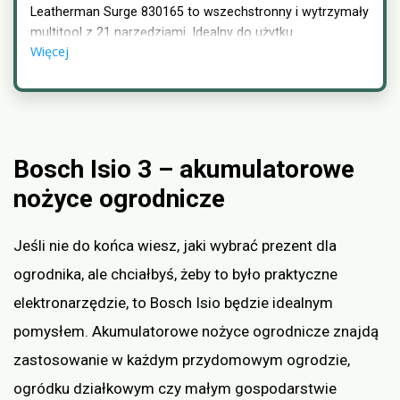
Leatherman Surge 830165 to wszechstronny i wytrzymały
multitool z 21 narzędziami. Idealny do użytku
Więcej
outdoorowego lub EDC.
Bosch Isio 3 – akumulatorowe
nożyce ogrodnicze
Jeśli nie do końca wiesz, jaki wybrać prezent dla
ogrodnika, ale chciałbyś, żeby to było praktyczne
elektronarzędzie, to Bosch Isio będzie idealnym
pomysłem. Akumulatorowe nożyce ogrodnicze znajdą
zastosowanie w każdym przydomowym ogrodzie,
ogródku działkowym czy małym gospodarstwie