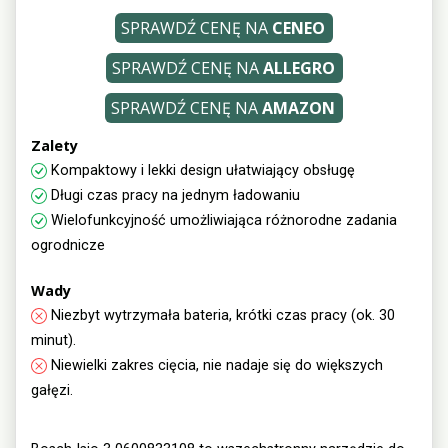
SPRAWDŹ CENĘ NA
CENEO
SPRAWDŹ CENĘ NA
ALLEGRO
SPRAWDŹ CENĘ NA
AMAZON
Zalety
Kompaktowy i lekki design ułatwiający obsługę
Długi czas pracy na jednym ładowaniu
Wielofunkcyjność umożliwiająca różnorodne zadania
ogrodnicze
Wady
Niezbyt wytrzymała bateria, krótki czas pracy (ok. 30
minut).
Niewielki zakres cięcia, nie nadaje się do większych
gałęzi.