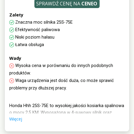
SPRAWDŹ CENĘ NA
CENEO
Zalety
Znaczna moc silnika 25S-75E
Efektywność paliwowa
Niski poziom hałasu
Łatwa obsługa
Wady
Wysoka cena w porównaniu do innych podobnych
produktów.
Waga urządzenia jest dość duża, co może sprawić
problemy przy dłuższej pracy.
Honda Hhh 25S-75E to wysokiej jakości kosiarka spalinowa
o mocy 2,5 KM. Wyposażona w 4-suwowy silnik oraz
Więcej
regulowany uchwyt i wysokość cięcia, zapewniający
precyzyjną pracę na trawniku.