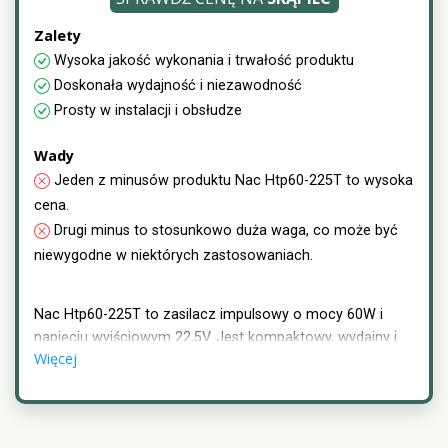
Zalety
Wysoka jakość wykonania i trwałość produktu
Doskonała wydajność i niezawodność
Prosty w instalacji i obsłudze
Wady
Jeden z minusów produktu Nac Htp60-225T to wysoka
cena.
Drugi minus to stosunkowo duża waga, co może być
niewygodne w niektórych zastosowaniach.
Nac Htp60-225T to zasilacz impulsowy o mocy 60W i
napięciu wyjściowym 22,5V. Jest kompaktowy, wydajny i
Więcej
posiada zabezpieczenia przed przepięciami i
przeciążeniami. Idealny do zastosowań przemysłowych i
domowych.