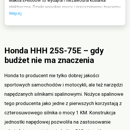
Makita EH6000W to wydajna i niezawodna kosiarka
elektryczna. Dzięki wysokiej mocy i precyzyjnemu tnącemu
Więcej
ostrzu zapewnia szybkie i skuteczne koszenie trawy.
Wyposażona w ergonomiczny uchwyt, jest wygodna w
obsłudze. Idealna do użytku domowego i profesjonalnego.
Honda HHH 25S-75E – gdy
budżet nie ma znaczenia
Honda to producent nie tylko dobrej jakości
sportowych samochodów i motocykli, ale też narzędzi
napędzanych silnikami spalinowymi. Nożyce spalinowe
tego producenta jako jedne z pierwszych korzystają z
czterosuwowego silnika o mocy 1 KM. Konstrukcja
jednostki napędowej pozwoliła na zastosowanie