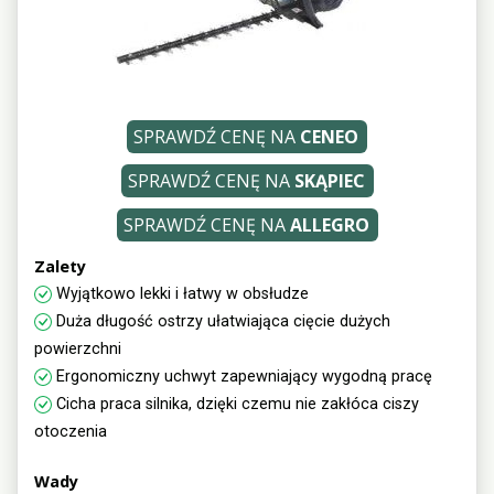
SPRAWDŹ CENĘ NA
CENEO
SPRAWDŹ CENĘ NA
SKĄPIEC
SPRAWDŹ CENĘ NA
ALLEGRO
Zalety
Wyjątkowo lekki i łatwy w obsłudze
Duża długość ostrzy ułatwiająca cięcie dużych
powierzchni
Ergonomiczny uchwyt zapewniający wygodną pracę
Cicha praca silnika, dzięki czemu nie zakłóca ciszy
otoczenia
Wady