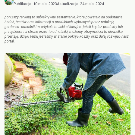
Publikacja:
10 maja, 2023
Aktualizacja:
24 maja, 2024
poniższy ranking to subiektywne zestawienie, które powstało na podstawie
badań, testów oraz informacji o produktach wybranych przez redakcję
gardeneo. odnośniki w artykule to linki afiliacyjne. jeżeli kupisz produkty lub
przejdziesz na stronę przez te odnośniki, możemy otrzymać za to niewielką
prowizję. dzięki temu jesteśmy w stanie pokryć koszty oraz dalej rozwijać nasz
portal.