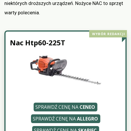
niektórych droższych urządzeń. Nożyce NAC to sprzęt
warty polecenia.
WYBÓR REDAKCJI
Nac Htp60-225T
SPRAWDŹ CENĘ NA
CENEO
SPRAWDŹ CENĘ NA
ALLEGRO
SPRAWDŹ CENĘ NA
SKĄPIEC