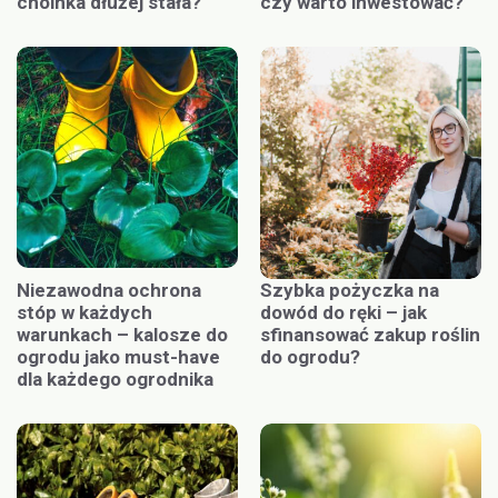
choinka dłużej stała?
czy warto inwestować?
Niezawodna ochrona
Szybka pożyczka na
stóp w każdych
dowód do ręki – jak
warunkach – kalosze do
sfinansować zakup roślin
ogrodu jako must-have
do ogrodu?
dla każdego ogrodnika