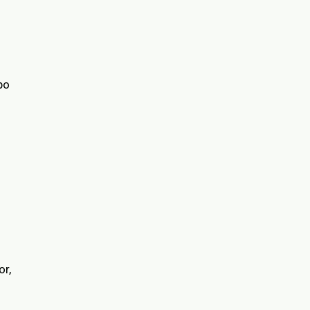
po
or,