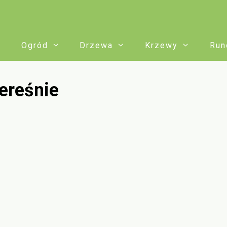
Ogród
Drzewa
Krzewy
Run
zereśnie