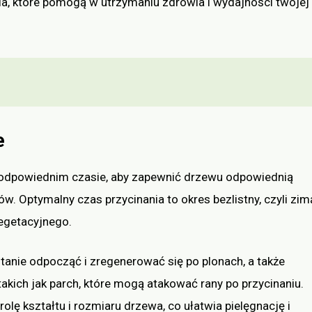
ia, które pomogą w utrzymaniu zdrowia i wydajności twojej
e
w odpowiednim czasie, aby zapewnić drzewu odpowiednią
ów. Optymalny czas przycinania to okres bezlistny, czyli zim
egetacyjnego.
stanie odpocząć i zregenerować się po plonach, a także
takich jak parch, które mogą atakować rany po przycinaniu.
lę kształtu i rozmiaru drzewa, co ułatwia pielęgnację i