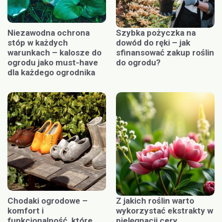
Niezawodna ochrona
Szybka pożyczka na
stóp w każdych
dowód do ręki – jak
warunkach – kalosze do
sfinansować zakup roślin
ogrodu jako must-have
do ogrodu?
dla każdego ogrodnika
Chodaki ogrodowe –
Z jakich roślin warto
komfort i
wykorzystać ekstrakty w
funkcjonalność, które
pielęgnacji cery