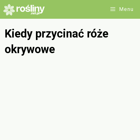
Przejdź
Menu
do
treści
Kiedy przycinać róże
okrywowe