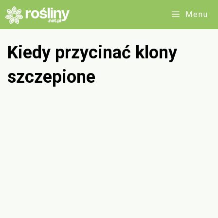
Przejdź
Menu
do
treści
Kiedy przycinać klony
szczepione