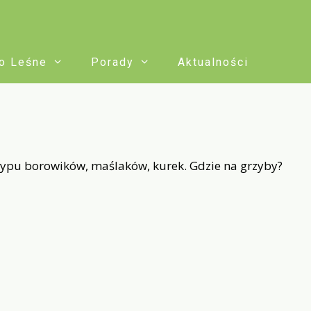
o Leśne
Porady
Aktualności
ysypu borowików, maślaków, kurek. Gdzie na grzyby?