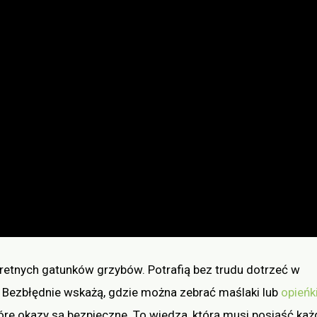
retnych gatunków grzybów. Potrafią bez trudu dotrzeć w
i. Bezbłędnie wskażą, gdzie można zebrać maślaki lub
opieńk
óre okazy są bezpieczne. To wiedza, którą musi posiąść każ