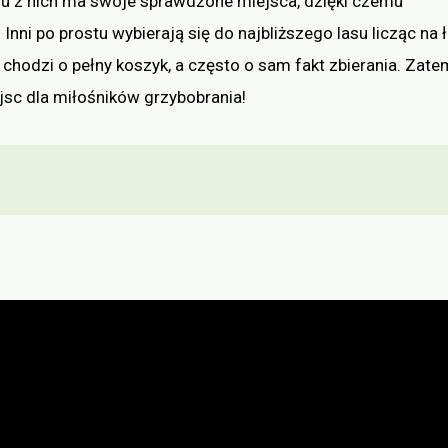
lu z nich ma swoje sprawdzone miejsca, dzięki czemu
nni po prostu wybierają się do najbliższego lasu licząc na ł
chodzi o pełny koszyk, a często o sam fakt zbierania. Zate
jsc dla miłośników grzybobrania!