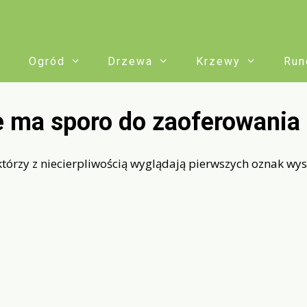
Ogród
Drzewa
Krzewy
Run
e ma sporo do zaoferowania
 którzy z niecierpliwością wyglądają pierwszych oznak w