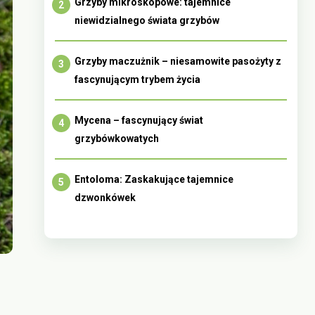
Grzyby mikroskopowe: tajemnice
niewidzialnego świata grzybów
Grzyby maczużnik – niesamowite pasożyty z
fascynującym trybem życia
Mycena – fascynujący świat
grzybówkowatych
Entoloma: Zaskakujące tajemnice
dzwonkówek