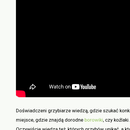
Doświadczeni grzybiarze wiedzą, gdzie szukać konk
miejsce, gdzie znajdą dorodne
borowiki
, czy koźlak
Oczywiście wiedzą też, których grzybów unikać, a kt