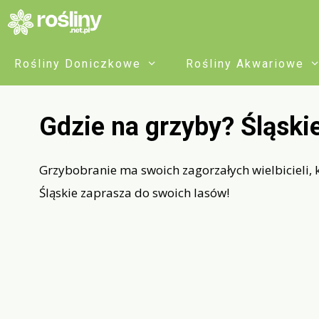
Przejdź
do
treści
Rośliny Doniczkowe
Rośliny Akwariowe
Gdzie na grzyby? Śląski
Grzybobranie ma swoich zagorzałych wielbicieli,
Śląskie zaprasza do swoich lasów!