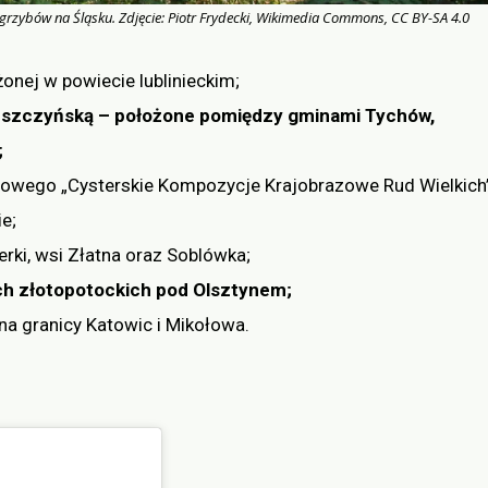
a grzybów na Śląsku. Zdjęcie: Piotr Frydecki, Wikimedia Commons, CC BY-SA 4.0
onej w powiecie lublinieckim;
Pszczyńską – położone pomiędzy gminami Tychów,
;
zowego „Cysterskie Kompozycje Krajobrazowe Rud Wielkich”
e;
erki, wsi Złatna oraz Soblówka;
ch złotopotockich pod Olsztynem;
na granicy Katowic i Mikołowa.