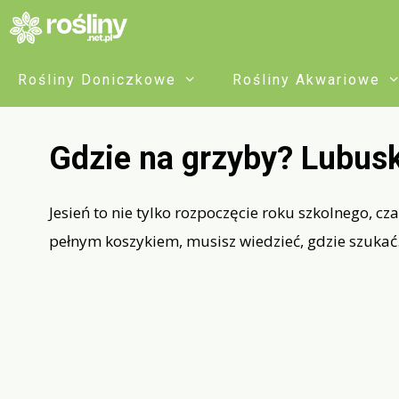
Przejdź
do
treści
Rośliny Doniczkowe
Rośliny Akwariowe
Gdzie na grzyby? Lubusk
Jesień to nie tylko rozpoczęcie roku szkolnego, cz
pełnym koszykiem, musisz wiedzieć, gdzie szukać.