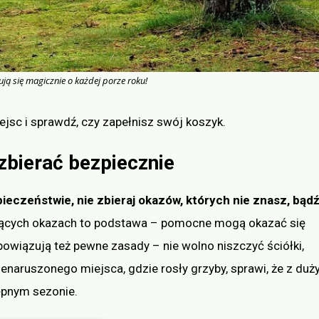
ują się magicznie o każdej porze roku!
jsc i sprawdź, czy zapełnisz swój koszyk.
 zbierać bezpiecznie
ieczeństwie, nie zbieraj okazów, których nie znasz, bąd
ujących okazach to podstawa – pomocne mogą okazać się
bowiązują też pewne zasady – nie wolno niszczyć ściółki,
ienaruszonego miejsca, gdzie rosły grzyby, sprawi, że z du
ępnym sezonie.