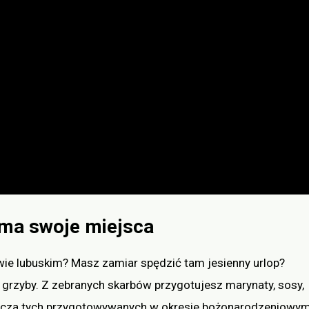
 ma swoje miejsca
ie lubuskim? Masz zamiar spędzić tam jesienny urlop?
a grzyby. Z zebranych skarbów przygotujesz marynaty, sosy,
szcza tych przygotowywanych w okresie bożonarodzeniowym