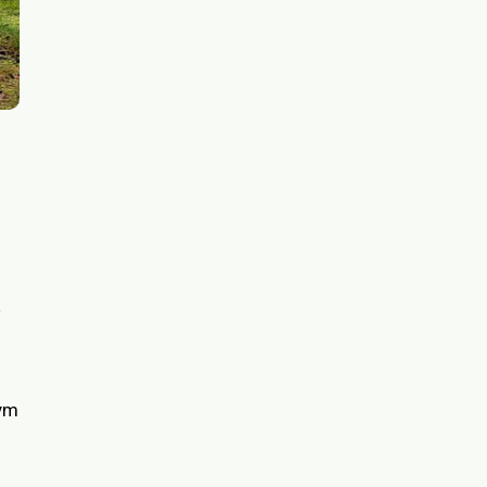
ź
żym