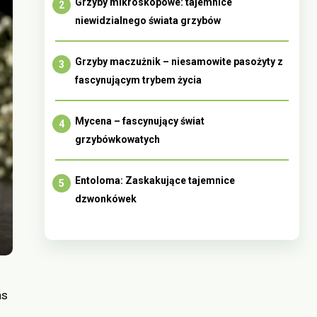
Grzyby mikroskopowe: tajemnice
niewidzialnego świata grzybów
Grzyby maczużnik – niesamowite pasożyty z
fascynującym trybem życia
Mycena – fascynujący świat
grzybówkowatych
Entoloma: Zaskakujące tajemnice
dzwonkówek
as