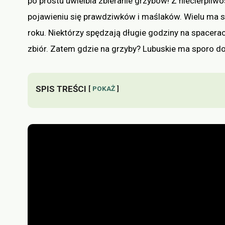
po prostu uwielbia zbieranie grzybów! Z niecierpliw
pojawieniu się prawdziwków i maślaków. Wielu ma 
roku. Niektórzy spędzają długie godziny na spacerach
zbiór. Zatem gdzie na grzyby? Lubuskie ma sporo d
SPIS TREŚCI
POKAŻ