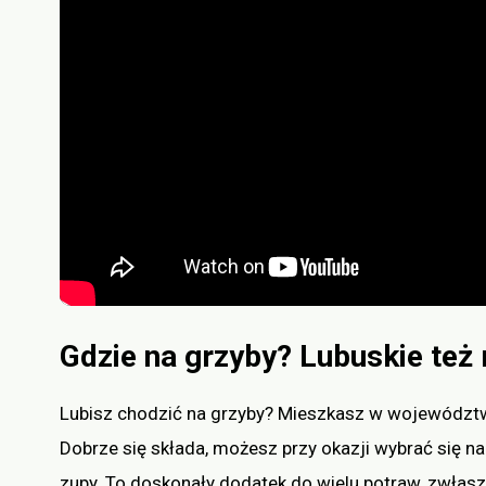
Gdzie na grzyby? Lubuskie też
Lubisz chodzić na grzyby? Mieszkasz w województw
Dobrze się składa, możesz przy okazji wybrać się n
zupy. To doskonały dodatek do wielu potraw, zwła