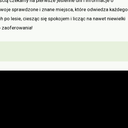
ością czekamy na pierwsze jesienne dni i informacje o
swoje sprawdzone i znane miejsca, które odwiedza każdego
 po lesie, ciesząc się spokojem i licząc na nawet niewielki
o zaoferowania!