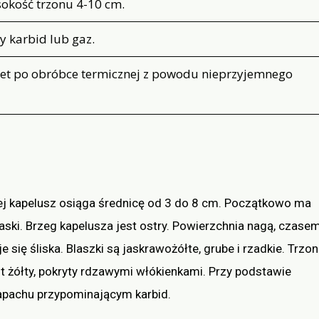
sokość trzonu 4-10 cm.
 karbid lub gaz.
wet po obróbce termicznej z powodu nieprzyjemnego
Jej kapelusz osiąga średnicę od 3 do 8 cm. Początkowo ma
płaski. Brzeg kapelusza jest ostry. Powierzchnia nagą, czase
 się śliska. Blaszki są jaskrawożółte, grube i rzadkie. Trzon
 żółty, pokryty rdzawymi włókienkami. Przy podstawie
zapachu przypominającym karbid.