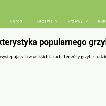
Ogród
Drzewa
Krzewy
Run
kterystyka popularnego grz
 występujących w polskich lasach. Ten żółty grzyb z rod