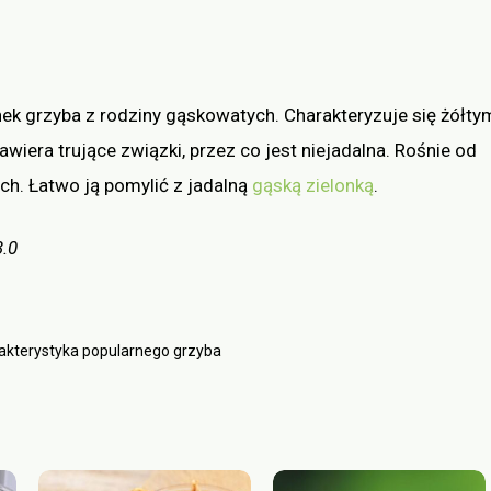
nek grzyba z rodziny gąskowatych. Charakteryzuje się żółty
wiera trujące związki, przez co jest niejadalna. Rośnie od
ych. Łatwo ją pomylić z jadalną
gąską zielonką
.
3.0
akterystyka popularnego grzyba