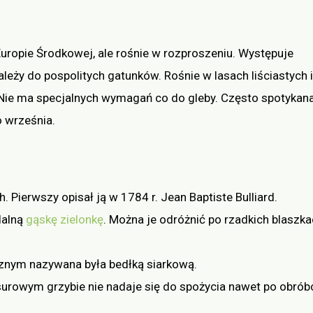
ropie Środkowej, ale rośnie w rozproszeniu. Występuje
leży do pospolitych gatunków. Rośnie w lasach liściastych i
. Nie ma specjalnych wymagań co do gleby. Często spotykan
 września.
ierwszy opisał ją w 1784 r. Jean Baptiste Bulliard.
dalną
gąskę zielonkę
. Można je odróżnić po rzadkich blaszk
znym nazywana była bedłką siarkową.
surowym grzybie nie nadaje się do spożycia nawet po obrób