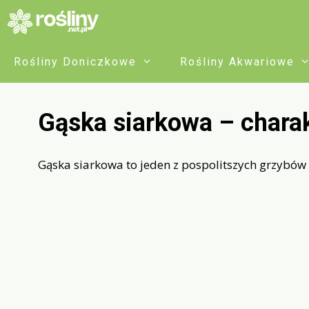
Przejdź
do
treści
Rośliny Doniczkowe
Rośliny Akwariowe
Gąska siarkowa – chara
Gąska siarkowa to jeden z pospolitszych grzybów