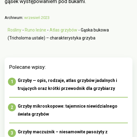
gąsek występowaniem pod bukami.
Archiwum:
wrzesień 2023
Rośliny
-
Runo leśne
-
Atlas grzybów
-
Gąska bukowa
(Tricholoma ustale) – charakterystyka grzyba
Polecane wpisy:
Grzyby — opis, rodzaje, atlas grzybów jadalnych i
trujących oraz krótki przewodnik dla grzybiarzy
Grzyby mikroskopowe: tajemnice niewidzialnego
świata grzybów
Grzyby maczużnik – niesamowite pasożyty z