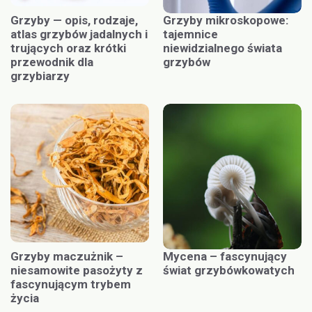
Grzyby — opis, rodzaje,
Grzyby mikroskopowe:
atlas grzybów jadalnych i
tajemnice
trujących oraz krótki
niewidzialnego świata
przewodnik dla
grzybów
grzybiarzy
Grzyby maczużnik –
Mycena – fascynujący
niesamowite pasożyty z
świat grzybówkowatych
fascynującym trybem
życia