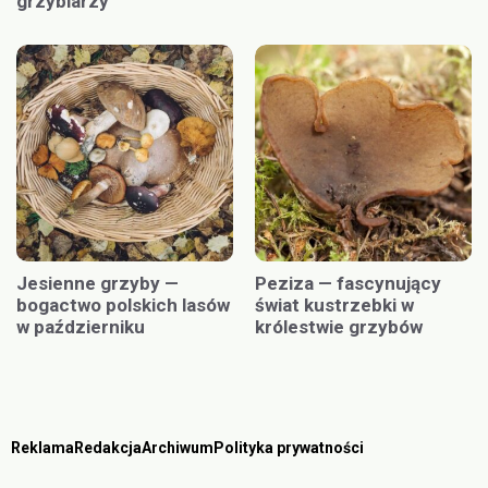
grzybiarzy
Jesienne grzyby —
Peziza — fascynujący
bogactwo polskich lasów
świat kustrzebki w
w październiku
królestwie grzybów
Reklama
Redakcja
Archiwum
Polityka prywatności