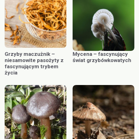
Grzyby maczużnik –
Mycena – fascynujący
niesamowite pasożyty z
świat grzybówkowatych
fascynującym trybem
życia