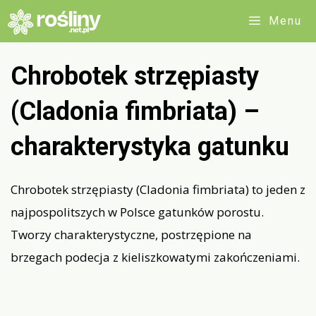
Przejdź
Menu
do
treści
Chrobotek strzępiasty
(Cladonia fimbriata) –
charakterystyka gatunku
Chrobotek strzępiasty (Cladonia fimbriata) to jeden z
najpospolitszych w Polsce gatunków porostu.
Tworzy charakterystyczne, postrzępione na
brzegach podecja z kieliszkowatymi zakończeniami.