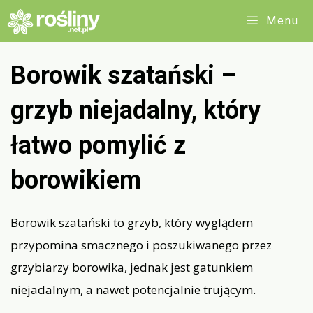
Przejdź
Menu
do
treści
Borowik szatański –
grzyb niejadalny, który
łatwo pomylić z
borowikiem
Borowik szatański to grzyb, który wyglądem
przypomina smacznego i poszukiwanego przez
grzybiarzy borowika, jednak jest gatunkiem
niejadalnym, a nawet potencjalnie trującym.