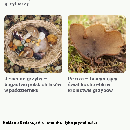
grzybiarzy
Jesienne grzyby —
Peziza — fascynujący
bogactwo polskich lasów
świat kustrzebki w
w październiku
królestwie grzybów
Reklama
Redakcja
Archiwum
Polityka prywatności