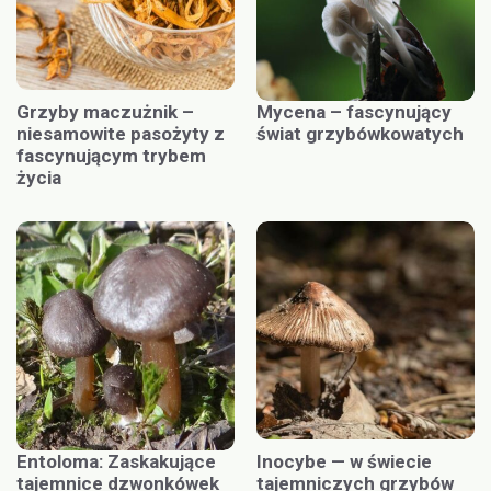
Grzyby maczużnik –
Mycena – fascynujący
niesamowite pasożyty z
świat grzybówkowatych
fascynującym trybem
życia
Entoloma: Zaskakujące
Inocybe — w świecie
tajemnice dzwonkówek
tajemniczych grzybów