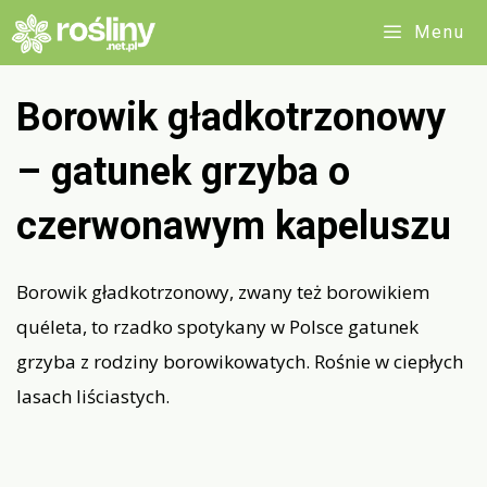
Przejdź
Menu
do
treści
Borowik gładkotrzonowy
– gatunek grzyba o
czerwonawym kapeluszu
Borowik gładkotrzonowy, zwany też borowikiem
quéleta, to rzadko spotykany w Polsce gatunek
grzyba z rodziny borowikowatych. Rośnie w ciepłych
lasach liściastych.