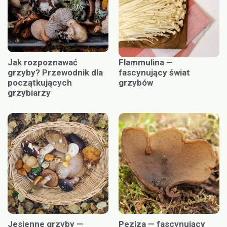
Jak rozpoznawać
Flammulina —
grzyby? Przewodnik dla
fascynujący świat
początkujących
grzybów
grzybiarzy
Jesienne grzyby —
Peziza — fascynujący