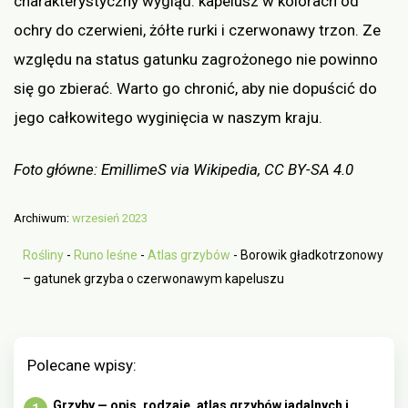
charakterystyczny wygląd: kapelusz w kolorach od
ochry do czerwieni, żółte rurki i czerwonawy trzon. Ze
względu na status gatunku zagrożonego nie powinno
się go zbierać. Warto go chronić, aby nie dopuścić do
jego całkowitego wyginięcia w naszym kraju.
Foto główne: EmillimeS via Wikipedia, CC BY-SA 4.0
Archiwum:
wrzesień 2023
Rośliny
-
Runo leśne
-
Atlas grzybów
-
Borowik gładkotrzonowy
– gatunek grzyba o czerwonawym kapeluszu
Polecane wpisy:
Grzyby — opis, rodzaje, atlas grzybów jadalnych i