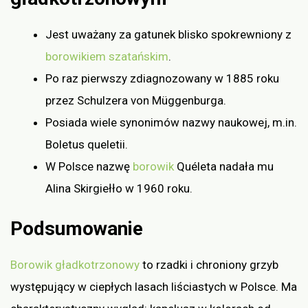
Jest uważany za gatunek blisko spokrewniony z
borowikiem szatańskim
.
Po raz pierwszy zdiagnozowany w 1885 roku
przez Schulzera von Müggenburga.
Posiada wiele synonimów nazwy naukowej, m.in.
Boletus queletii.
W Polsce nazwę
borowik
Quéleta nadała mu
Alina Skirgiełło w 1960 roku.
Podsumowanie
Borowik gładkotrzonowy
to rzadki i chroniony grzyb
występujący w ciepłych lasach liściastych w Polsce. Ma